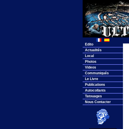
Edito
Actualités
Local
Photos
Videos
Communiqués
Le Livre
Publications
Autocollants
Tatouages
Nous Contacter