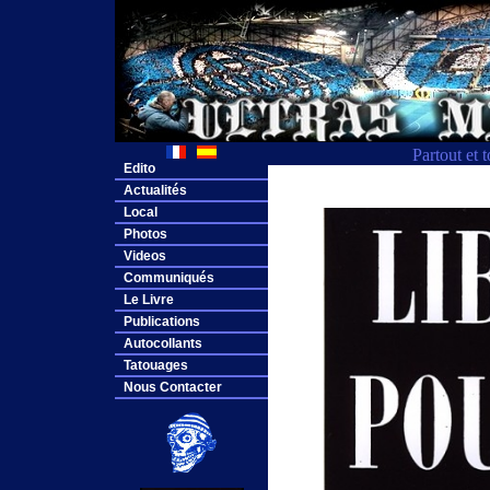
Partout et 
Edito
Actualités
Local
Photos
Videos
Communiqués
Le Livre
Publications
Autocollants
Tatouages
Nous Contacter