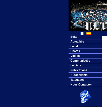
Edito
Actualités
Local
Photos
Videos
Communiqués
Le Livre
Publications
Autocollants
Tatouages
Nous Contacter