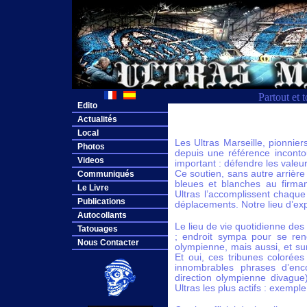
Partout et 
Edito
Actualités
Local
Les Ultras Marseille, pionni
Photos
depuis une référence inconto
Videos
important : défendre les valeur
Ce soutien, sans autre arrière 
Communiqués
bleues et blanches au firmam
Le Livre
Ultras l’accomplissent chaqu
Publications
déplacements. Notre lieu d’expr
Autocollants
Le lieu de vie quotidienne de
Tatouages
; endroit sympa pour se renc
Nous Contacter
olympienne, mais aussi, et sur
Et oui, ces tribunes colorée
innombrables phrases d’enc
direction olympienne divague
Ultras les plus actifs : exemple