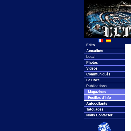
Edito
Actualités
Local
Photos
Videos
Communiqués
Le Livre
Publications
Magazines
Feuilles d'Info
Autocollants
Tatouages
Nous Contacter