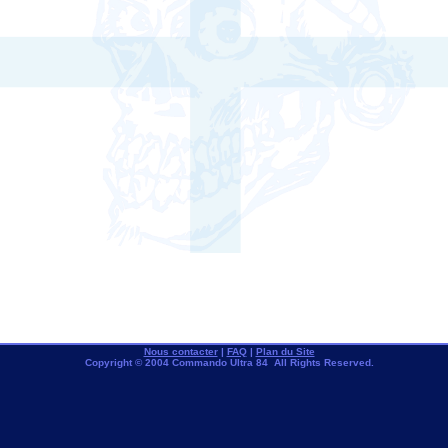
Nous contacter
|
FAQ
|
Plan du Site
Copyright © 2004 Commando Ultra 84 All Rights Reserved.