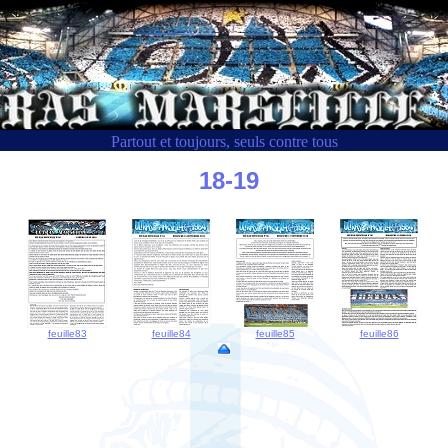
Partout et toujours, seuls contre tous
18-19
feuille83
feuille84
feuille85
feuille86