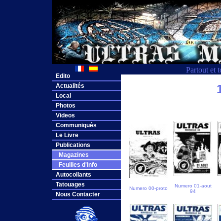
Partout et 
Edito
Actualités
Local
Photos
Videos
Communiqués
Le Livre
Publications
Magazines
Feuilles d'Info
Autocollants
Tatouages
Numero 01-aout
Numero 00-proto
94
Nous Contacter