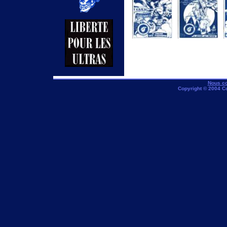
Numero 05-
Numero 06-mars
fevrier 95
95
Nous co
Copyright © 2004 C