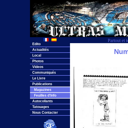
Partout et 
Edito
Actualités
Num
Local
Photos
Videos
Communiqués
Le Livre
Publications
Magazines
Feuilles d'Info
Autocollants
Tatouages
Nous Contacter