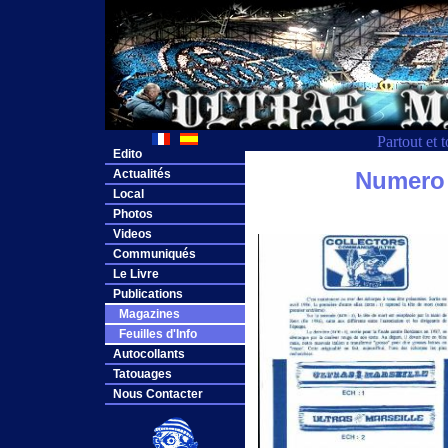
Partout et 
Edito
Actualités
Numero 0
Local
Photos
Videos
Communiqués
Le Livre
Publications
Magazines
Feuilles d'Info
Autocollants
Tatouages
Nous Contacter