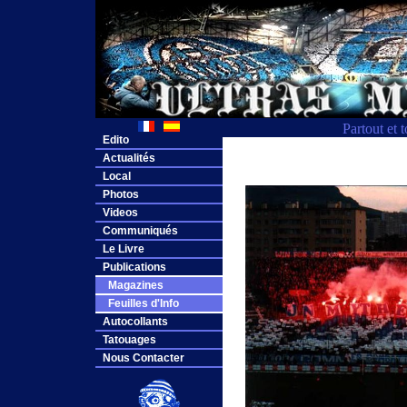
Partout et 
Edito
Actualités
Local
Photos
Videos
Communiqués
Le Livre
Publications
Magazines
Feuilles d'Info
Autocollants
Tatouages
Nous Contacter