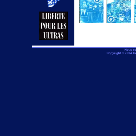
Numero 32-
Numero 33-
janvier 98
mars98
Nous co
Copyright © 2004 C