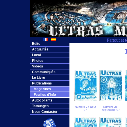
Partout et 
Edito
Actualités
Local
Photos
Videos
Communiqués
Le Livre
Publications
Magazines
Feuilles d'Info
Autocollants
Tatouages
Numero 27-aout
Numero 28-
97
septembre 97
Nous Contacter