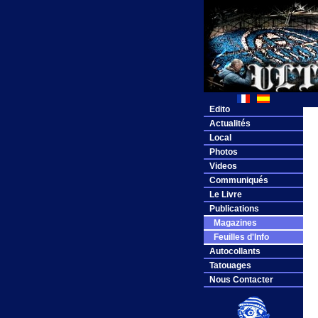
Edito
Actualités
Local
Photos
Videos
Communiqués
Le Livre
Publications
Magazines
Feuilles d'Info
Autocollants
Tatouages
Nous Contacter