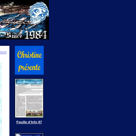
ison
Feuille d'Info 87