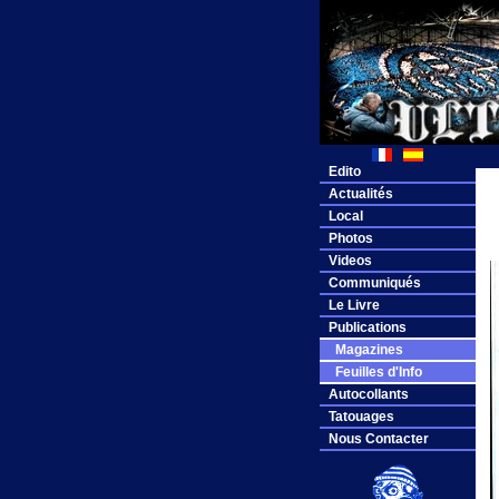
Edito
Actualités
Local
Photos
Videos
Communiqués
Le Livre
Publications
Magazines
Feuilles d'Info
Autocollants
Tatouages
Nous Contacter