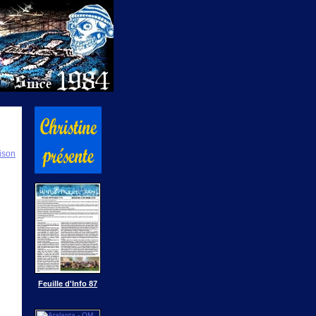
ison
Feuille d'Info 87