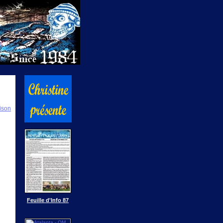
ison
Feuille d'Info 87