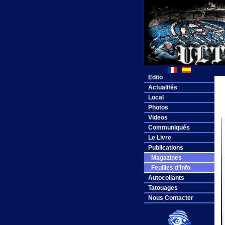
Edito
Actualités
Local
Photos
Videos
Communiqués
Le Livre
Publications
Magazines
Feuilles d'Info
Autocollants
Tatouages
Nous Contacter