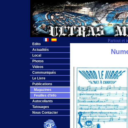
Partout et 
Edito
Actualités
Nume
Local
Photos
Videos
Communiqués
Le Livre
Publications
Magazines
Feuilles d'Info
Autocollants
Tatouages
Nous Contacter