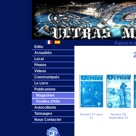
Partout et 
Edito
Actualités
Local
Photos
Videos
Communiqués
Le Livre
Publications
Magazines
Feuilles d'Info
Autocollants
Tatouages
Numero 57-aout
Numero 58-
01
septembre 01
Nous Contacter