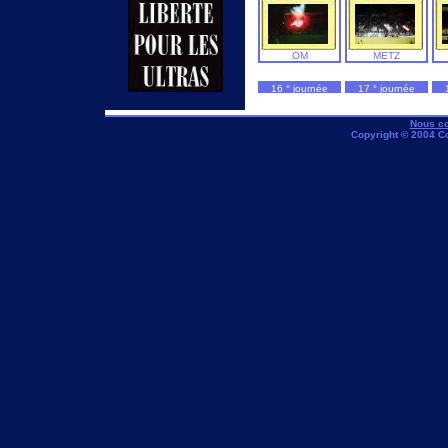
OM
METZ
16 ° journée
17 ° journée
OM
STRASBOURG
Nous co
Copyright © 2004 C
AJA
OM
21 ° journée
22 ° journée
OM
LYON
GUINGAMP
OM
26 ° journée
27 ° journée
TOULOUSE
OM
OM
RENNES
31 ° journée
32 ° journée
OM
AJA