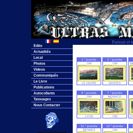
Partout et 
Edito
Actualités
Local
1 ° journée
2 ° journée
Photos
OM
OM
M
Videos
Communiqués
Le Livre
LE HAVRE
NANTES
Publications
Autocollants
6 ° journée
7 ° journée
OM
MONACO
Tatouages
Nous Contacter
LYON
OM
C
11 ° journée
12 ° journée
RENNES
OM