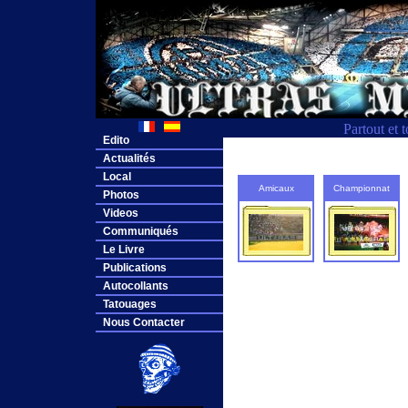
Partout et 
Edito
Actualités
Local
Amicaux
Championnat
Photos
Videos
Communiqués
Le Livre
Publications
Autocollants
Tatouages
Nous Contacter