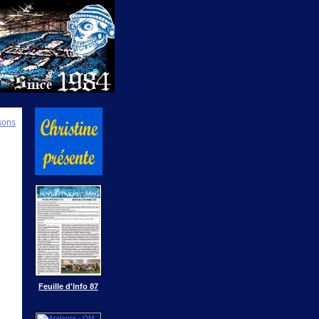
isons
Feuille d'Info 87