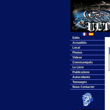
Edito
Actualités
Local
Photos
Videos
Communiqués
Le Livre
Publications
Autocollants
Tatouages
Nous Contacter