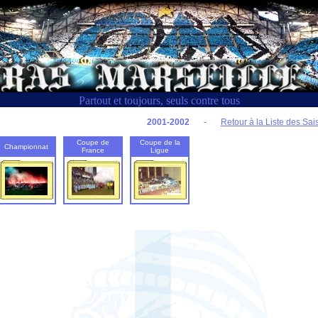
Partout et toujours, seuls contre tous
2001-2002
-
Retour à la Liste des Sa
Coupe de
Coupe de la
Championnat
France
Ligue