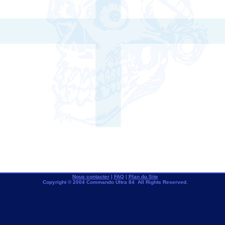
Nous contacter
|
FAQ
|
Plan du Site
Copyright © 2004 Commando Ultra 84 All Rights Reserved.