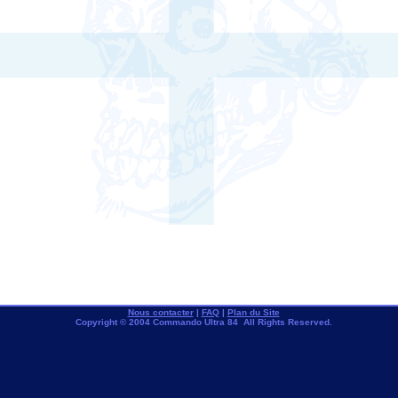
Nous contacter
|
FAQ
|
Plan du Site
Copyright © 2004 Commando Ultra 84 All Rights Reserved.