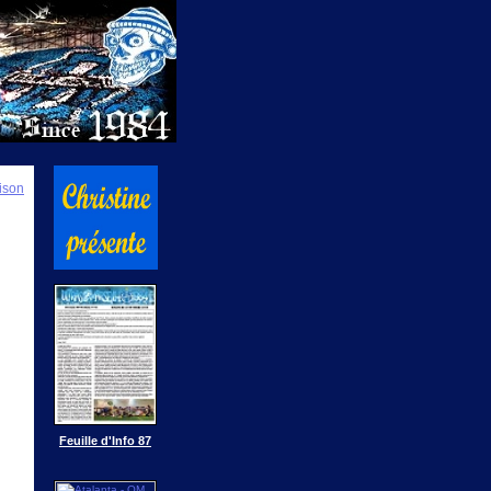
ison
Feuille d'Info 87