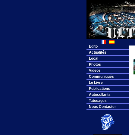
Edito
Actualités
Local
Photos
Videos
Communiqués
Le Livre
Publications
Autocollants
Tatouages
Nous Contacter