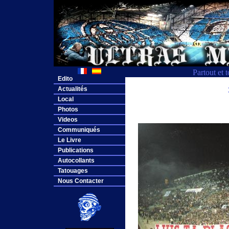
Partout et 
Edito
Actualités
Local
Photos
Videos
Communiqués
Le Livre
Publications
Autocollants
Tatouages
Nous Contacter