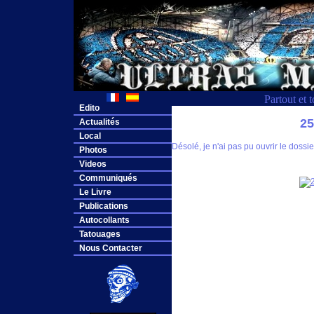
Partout et 
Edito
2
Actualités
Local
Désolé, je n'ai pas pu ouvrir le dos
Photos
Videos
Communiqués
Le Livre
Publications
Autocollants
Tatouages
Nous Contacter