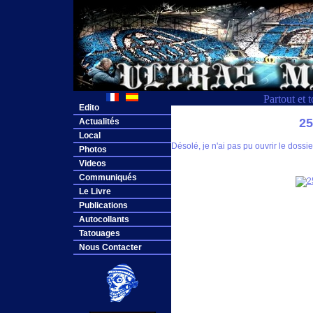
Partout et 
Edito
2
Actualités
Local
Désolé, je n'ai pas pu ouvrir le dos
Photos
Videos
Communiqués
Le Livre
Publications
Autocollants
Tatouages
Nous Contacter