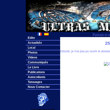
Partout et 
Edito
2
Actualités
Local
Désolé, je n'ai pas pu ouvrir le dos
Photos
Videos
Communiqués
Le Livre
Publications
Autocollants
Tatouages
Nous Contacter