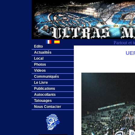
Partout et 
Edito
UEF
Actualités
Local
Photos
Videos
Communiqués
Le Livre
Publications
Autocollants
Tatouages
Nous Contacter