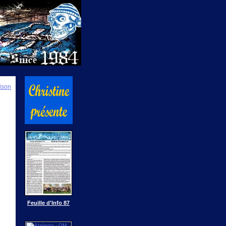
ison
Feuille d'Info 87