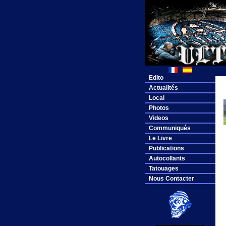
Edito
Actualités
Local
Photos
Videos
Communiqués
Le Livre
Publications
Autocollants
Tatouages
Nous Contacter