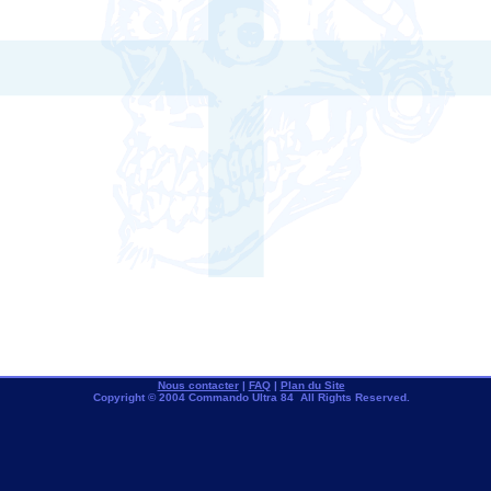
Nous contacter
|
FAQ
|
Plan du Site
Copyright © 2004 Commando Ultra 84 All Rights Reserved.