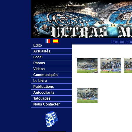
Partout et 
Edito
Actualités
Local
Photos
Videos
Communiqués
Le Livre
Publications
Autocollants
Tatouages
Nous Contacter