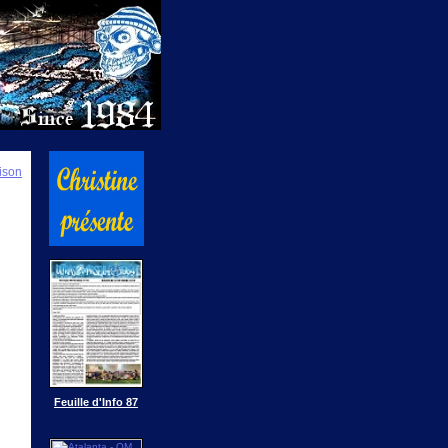
ison
Feuille d'Info 87