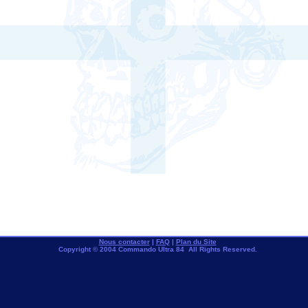
Nous contacter
|
FAQ
|
Plan du Site
Copyright © 2004 Commando Ultra 84 All Rights Reserved.