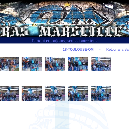
Partout et toujours, seuls contre tous
18-TOULOUSE-OM
-
Retour à la Sa