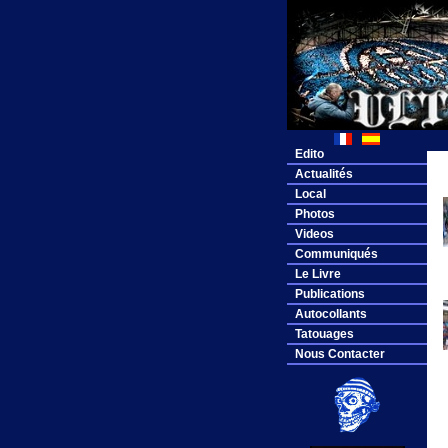
Edito
Actualités
Local
Photos
Videos
Communiqués
Le Livre
Publications
Autocollants
Tatouages
Nous Contacter