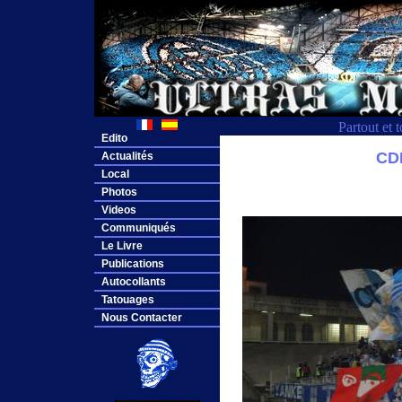
Partout et 
Edito
CD
Actualités
Local
Photos
Videos
Communiqués
Le Livre
Publications
Autocollants
Tatouages
Nous Contacter