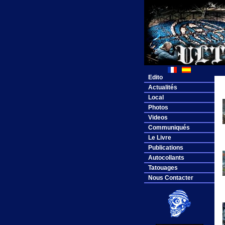
Edito
Actualités
Local
Photos
Videos
Communiqués
Le Livre
Publications
Autocollants
Tatouages
Nous Contacter