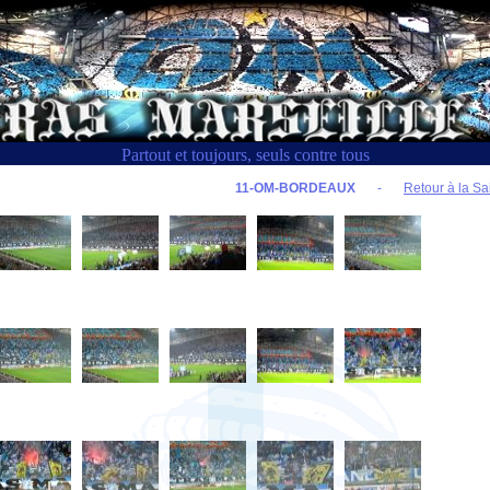
Partout et toujours, seuls contre tous
11-OM-BORDEAUX
-
Retour à la Sa