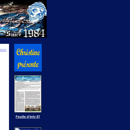
ison
Feuille d'Info 87