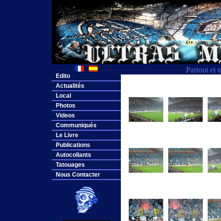
Partout et 
Edito
Actualités
Local
Photos
Videos
Communiqués
Le Livre
Publications
Autocollants
Tatouages
Nous Contacter