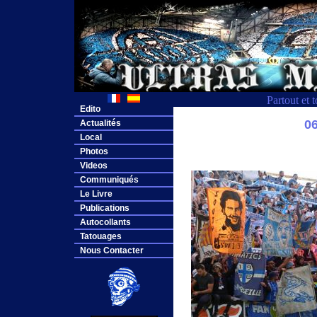
Partout et 
Edito
0
Actualités
Local
Photos
Videos
Communiqués
Le Livre
Publications
Autocollants
Tatouages
Nous Contacter