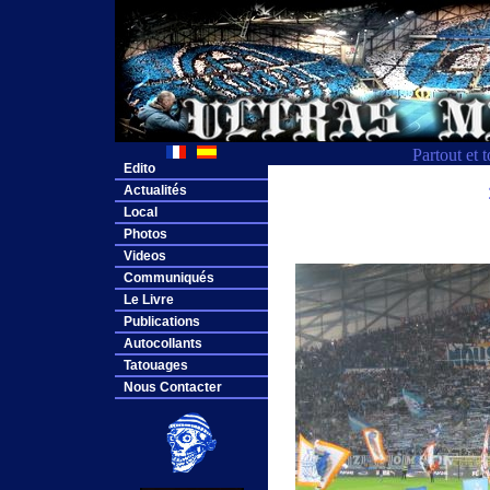
Partout et 
Edito
Actualités
Local
Photos
Videos
Communiqués
Le Livre
Publications
Autocollants
Tatouages
Nous Contacter