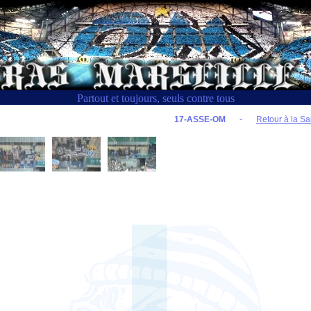
Partout et toujours, seuls contre tous
17-ASSE-OM
-
Retour à la Sa