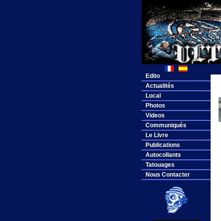
Edito
Actualités
Local
Photos
Videos
Communiqués
Le Livre
Publications
Autocollants
Tatouages
Nous Contacter