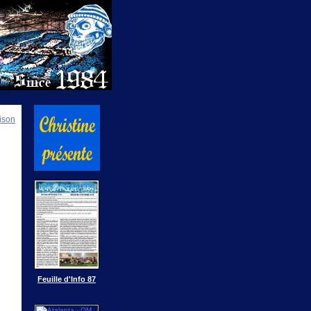
ison
Feuille d'Info 87