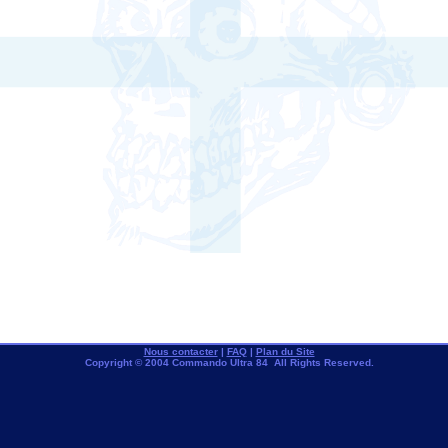
Nous contacter
|
FAQ
|
Plan du Site
Copyright © 2004 Commando Ultra 84 All Rights Reserved.