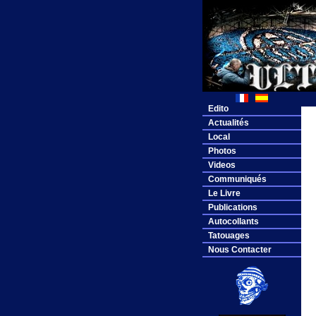
Edito
Actualités
Local
Photos
Videos
Communiqués
Le Livre
Publications
Autocollants
Tatouages
Nous Contacter