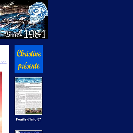
ison
Feuille d'Info 87