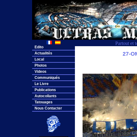
Partout et 
Edito
27-O
Actualités
Local
Photos
Videos
Communiqués
Le Livre
Publications
Autocollants
Tatouages
Nous Contacter