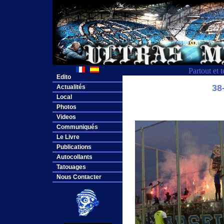
Partout et 
Edito
38
Actualités
Local
Photos
Videos
Communiqués
Le Livre
Publications
Autocollants
Tatouages
Nous Contacter