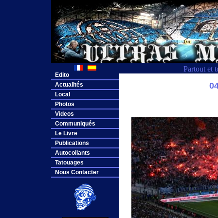
Partout et 
Edito
0
Actualités
Local
Photos
Videos
Communiqués
Le Livre
Publications
Autocollants
Tatouages
Nous Contacter