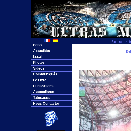
Partout et 
Edito
0
Actualités
Local
Photos
Videos
Communiqués
Le Livre
Publications
Autocollants
Tatouages
Nous Contacter