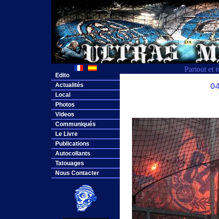
Partout et 
Edito
0
Actualités
Local
Photos
Videos
Communiqués
Le Livre
Publications
Autocollants
Tatouages
Nous Contacter