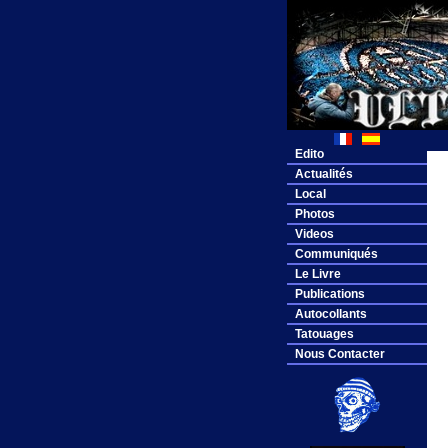
Edito
Actualités
Local
Photos
Videos
Communiqués
Le Livre
Publications
Autocollants
Tatouages
Nous Contacter