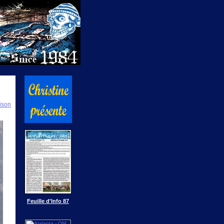
ison
Feuille d'Info 87