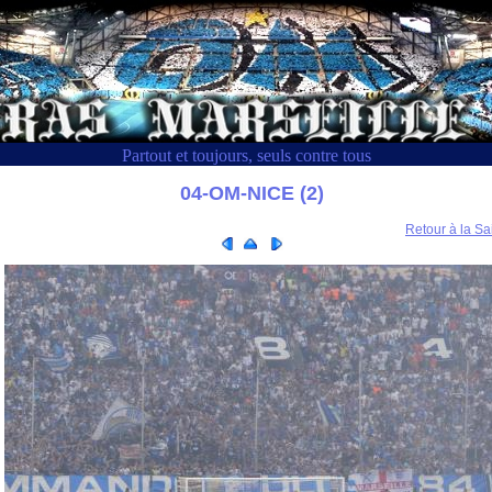
Partout et toujours, seuls contre tous
04-OM-NICE (2)
Retour à la Sa