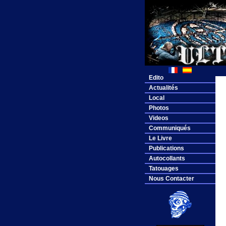
Edito
Actualités
Local
Photos
Videos
Communiqués
Le Livre
Publications
Autocollants
Tatouages
Nous Contacter