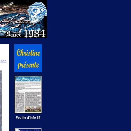
ison
Feuille d'Info 87