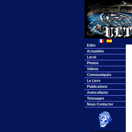
Edito
Actualités
Local
Photos
Videos
Communiqués
Le Livre
Publications
Autocollants
Tatouages
Nous Contacter