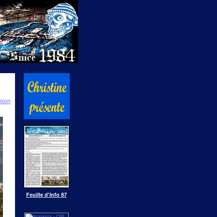
ison
Feuille d'Info 87