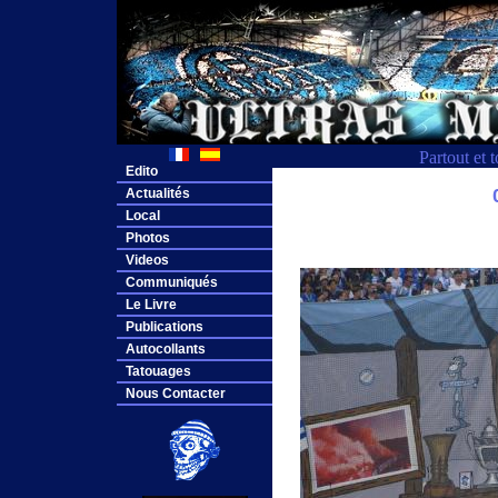
Partout et 
Edito
Actualités
Local
Photos
Videos
Communiqués
Le Livre
Publications
Autocollants
Tatouages
Nous Contacter