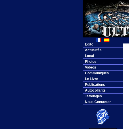
Edito
Actualités
Local
Photos
Videos
Communiqués
Le Livre
Publications
Autocollants
Tatouages
Nous Contacter