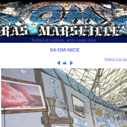
Partout et toujours, seuls contre tous
04-OM-NICE
Retour à la Sa