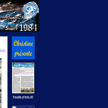
ison
Feuille d'Info 87