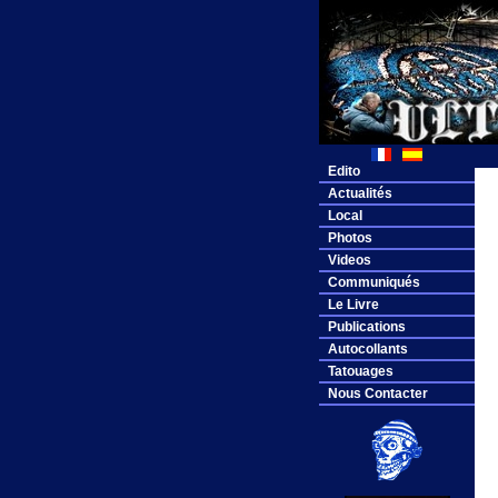
Edito
Actualités
Local
Photos
Videos
Communiqués
Le Livre
Publications
Autocollants
Tatouages
Nous Contacter