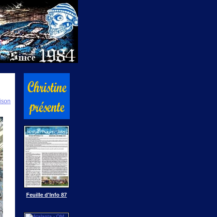
ison
Feuille d'Info 87