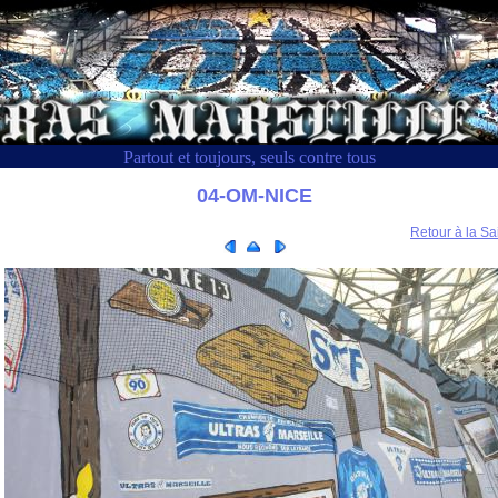
Partout et toujours, seuls contre tous
04-OM-NICE
Retour à la Sa