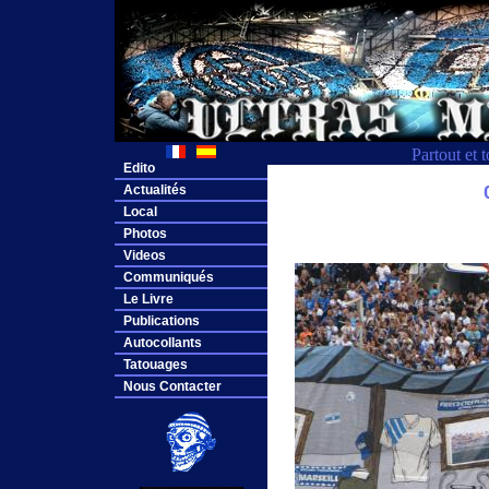
Partout et 
Edito
Actualités
Local
Photos
Videos
Communiqués
Le Livre
Publications
Autocollants
Tatouages
Nous Contacter