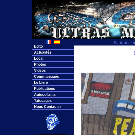
Partout et 
Edito
Actualités
Local
Photos
Videos
Communiqués
Le Livre
Publications
Autocollants
Tatouages
Nous Contacter