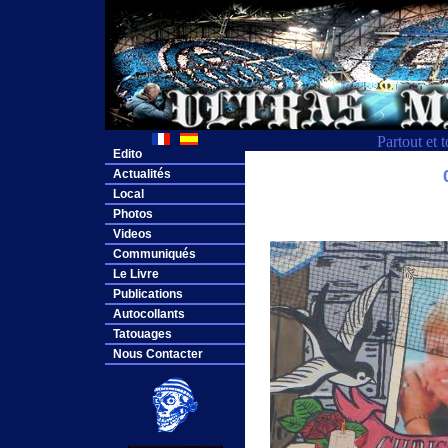
Partout et 
Edito
Actualités
Local
Photos
Videos
Communiqués
Le Livre
Publications
Autocollants
Tatouages
Nous Contacter