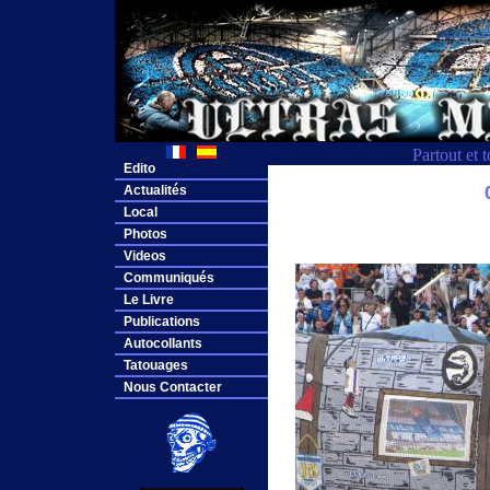
Partout et 
Edito
Actualités
Local
Photos
Videos
Communiqués
Le Livre
Publications
Autocollants
Tatouages
Nous Contacter