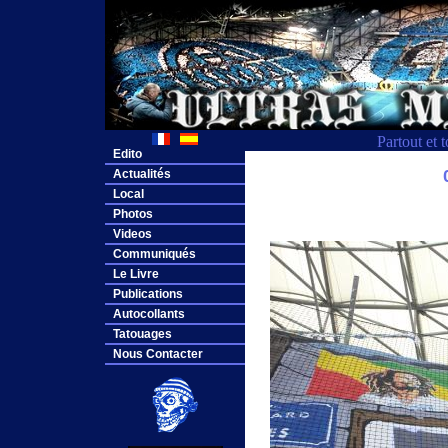
Partout et 
Edito
Actualités
Local
Photos
Videos
Communiqués
Le Livre
Publications
Autocollants
Tatouages
Nous Contacter